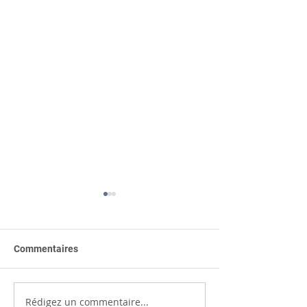
Commentaires
Rédigez un commentaire...
𝐋𝐞 𝐝𝐞́𝐛𝐮𝐭 𝐝'𝐮𝐧 𝐛𝐞𝐚𝐮
Signature avec