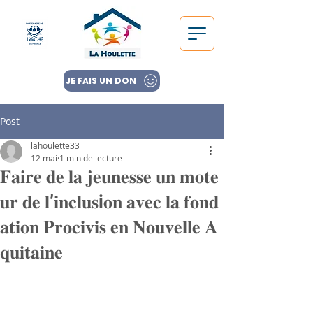
JE FAIS UN DON
Post
lahoulette33
12 mai
1 min de lecture
𝐅𝐚𝐢𝐫𝐞 𝐝𝐞 𝐥𝐚 𝐣𝐞𝐮𝐧𝐞𝐬𝐬𝐞 𝐮𝐧 𝐦𝐨𝐭𝐞
𝐮𝐫 𝐝𝐞 𝐥’𝐢𝐧𝐜𝐥𝐮𝐬i𝐨𝐧 𝐚𝐯𝐞𝐜 𝐥𝐚 𝐟𝐨𝐧𝐝
𝐚𝐭𝐢𝐨𝐧 𝐏𝐫𝐨𝐜𝐢𝐯𝐢𝐬 𝐞𝐧 𝐍𝐨𝐮𝐯𝐞𝐥𝐥𝐞 𝐀
𝐪𝐮𝐢𝐭𝐚𝐢𝐧𝐞