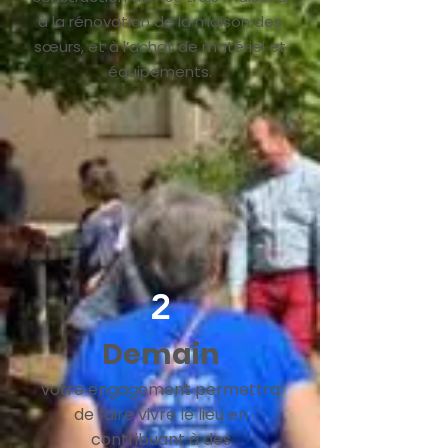
à la rénovation de la maison des
sœurs, et à l’achat de matériel et
équipements.
2
Demain
votre engagement permettra
de faire vivre le lieu en
contribuant à des